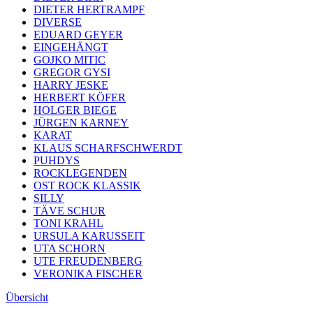
DIETER HERTRAMPF
DIVERSE
EDUARD GEYER
EINGEHÄNGT
GOJKO MITIC
GREGOR GYSI
HARRY JESKE
HERBERT KÖFER
HOLGER BIEGE
JÜRGEN KARNEY
KARAT
KLAUS SCHARFSCHWERDT
PUHDYS
ROCKLEGENDEN
OST ROCK KLASSIK
SILLY
TÄVE SCHUR
TONI KRAHL
URSULA KARUSSEIT
UTA SCHORN
UTE FREUDENBERG
VERONIKA FISCHER
Übersicht