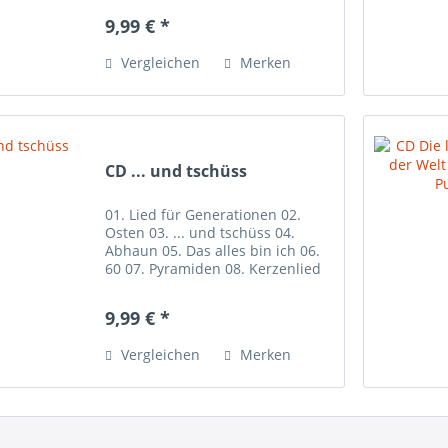
Irgendwann ist jeder ein Held 08.
9,99 € *
Haiko der Haifisch (Discofassung)
09. Alles klar...
Vergleichen
Merken
CD ... und tschüss
01. Lied für Generationen 02.
Osten 03. ... und tschüss 04.
Abhaun 05. Das alles bin ich 06.
60 07. Pyramiden 08. Kerzenlied
09. Halbzeit 10. Hände 11.
Wiedersehn 12. Sechs Null
9,99 € *
Vergleichen
Merken