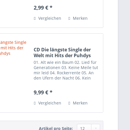
2,99 € *
Vergleichen
Merken
CD Die längste Single der
Welt mit Hits der Puhdys
01. Alt wie ein Baum 02. Lied für
Generationen 03. Keine Meile tut
mir leid 04. Rockerrente 05. An
den Ufern der Nacht 06. Kein
Paradies 07. Geh zu ihr 08. Bis
ans Ende der Welt 09. Melanie
9,99 € *
10. Ohne Schminke 11. TV-Show
12. Sehnsucht 13....
Vergleichen
Merken
Artikel pro Seite: