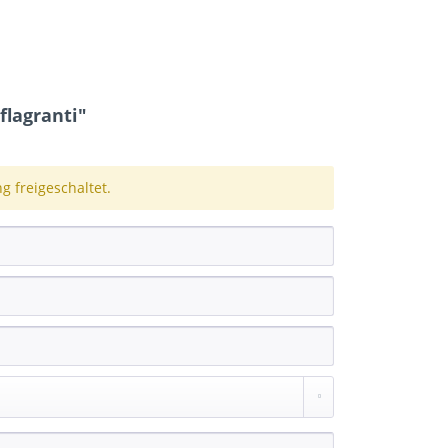
flagranti"
 freigeschaltet.