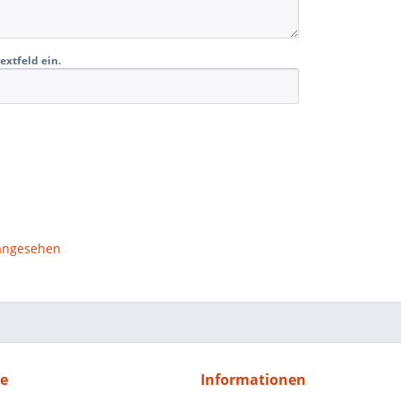
extfeld ein.
 angesehen
ce
Informationen