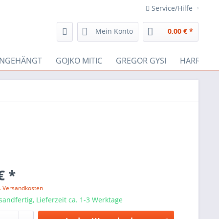
Service/Hilfe
Mein Konto
0,00 € *
INGEHÄNGT
GOJKO MITIC
GREGOR GYSI
HARRY JES
€ *
l. Versandkosten
sandfertig, Lieferzeit ca. 1-3 Werktage