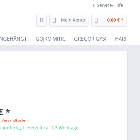
Service/Hilfe
Mein Konto
0,00 € *
INGEHÄNGT
GOJKO MITIC
GREGOR GYSI
HARRY JES
€ *
l. Versandkosten
sandfertig, Lieferzeit ca. 1-3 Werktage