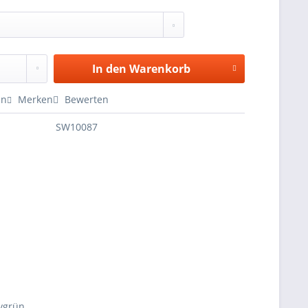
In den
Warenkorb
en
Merken
Bewerten
SW10087
ivgrün