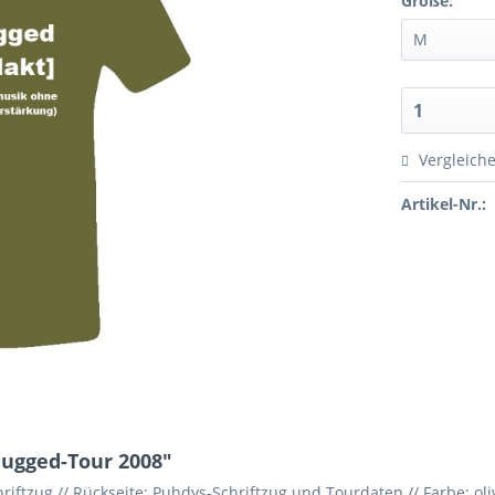
Größe:
Vergleich
Artikel-Nr.:
lugged-Tour 2008"
riftzug // Rückseite: Puhdys-Schriftzug und Tourdaten // Farbe: ol