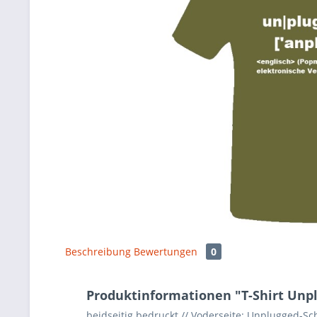
Beschreibung
Bewertungen
0
Produktinformationen "T-Shirt Unp
beidseitig bedruckt // Voderseite: Unplugged-Sch