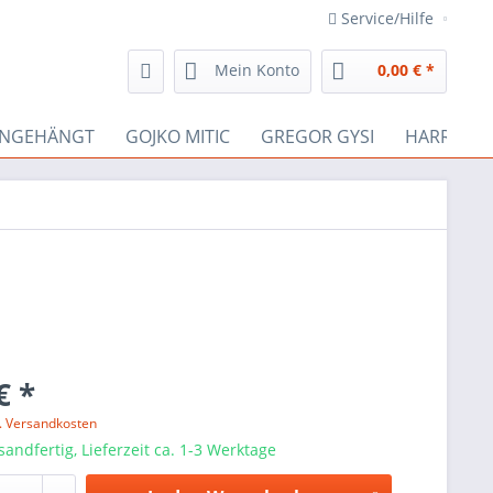
Service/Hilfe
Mein Konto
0,00 € *
INGEHÄNGT
GOJKO MITIC
GREGOR GYSI
HARRY JES
€ *
l. Versandkosten
sandfertig, Lieferzeit ca. 1-3 Werktage